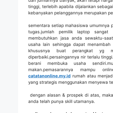
dan jumlahnya banyak, akan tetapi harg
tinggi, terlebih apabila dijalankan sebaga
kebanyakan pelanggannya merupakan pemi
sementara setiap mahasiswa umumnya pu
tugas.jumlah pemilik laptop sanga
membutuhkan jasa anda sewaktu-saat
usaha lain sehingga dapat menambah k
khususnya buat perangkat yg m
diperbaiki.persaingannya nir terlalu tinggi
berani membuka usaha sendiri.
makan.pemasarannya mampu online
catatanonline.my.id
rumah atau menjadi 
yang strategis menggunakan menyewa tem
dengan alasan & prospek di atas, maka
anda telah punya skill utamanya.