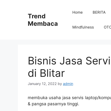
Skip
to
Home
BERITA
Trend
content
Membaca
Mindfulness
OT
Bisnis Jasa Ser
di Blitar
January 12, 2022
by
admin
membuka usaha jasa servis laptop/komput
& pangsa pasarnya tinggi.