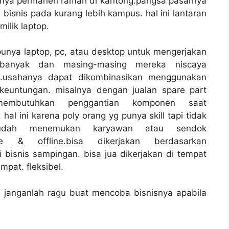
anya permanen ramah di kantong.pangsa pasarnya
i bisnis pada kurang lebih kampus. hal ini lantaran
lik laptop.
nya laptop, pc, atau desktop untuk mengerjakan
t banyak dan masing-masing mereka niscaya
.usahanya dapat dikombinasikan menggunakan
euntungan. misalnya dengan jualan spare part
embutuhkan penggantian komponen saat
. hal ini karena poly orang yg punya skill tapi tidak
mudah menemukan karyawan atau sendok
 & offline.bisa dikerjakan berdasarkan
bisnis sampingan. bisa jua dikerjakan di tempat
pat. fleksibel.
 janganlah ragu buat mencoba bisnisnya apabila