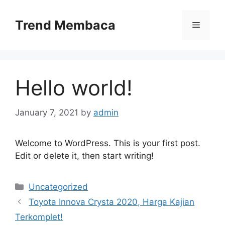
Skip
to
Trend Membaca
Menu
content
Hello world!
January 7, 2021
by
admin
Welcome to WordPress. This is your first post.
Edit or delete it, then start writing!
Categories
Uncategorized
Toyota Innova Crysta 2020, Harga Kajian
Terkomplet!