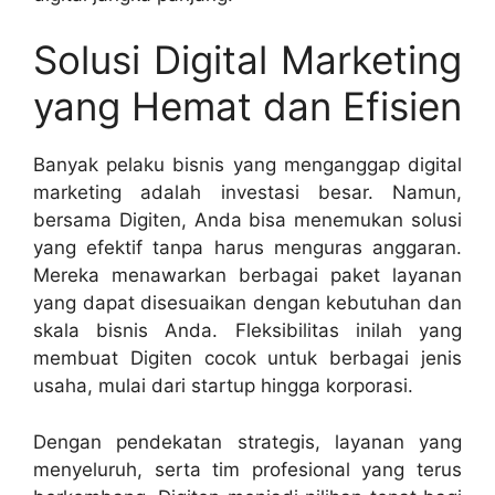
Solusi Digital Marketing
yang Hemat dan Efisien
Banyak pelaku bisnis yang menganggap digital
marketing adalah investasi besar. Namun,
bersama Digiten, Anda bisa menemukan solusi
yang efektif tanpa harus menguras anggaran.
Mereka menawarkan berbagai paket layanan
yang dapat disesuaikan dengan kebutuhan dan
skala bisnis Anda. Fleksibilitas inilah yang
membuat Digiten cocok untuk berbagai jenis
usaha, mulai dari startup hingga korporasi.
Dengan pendekatan strategis, layanan yang
menyeluruh, serta tim profesional yang terus