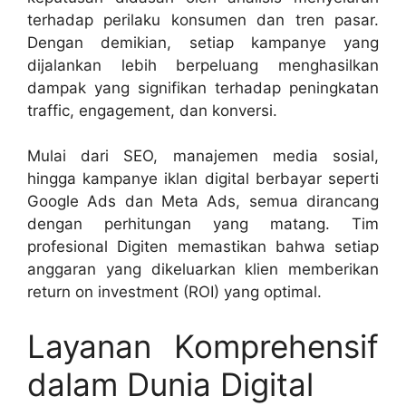
terhadap perilaku konsumen dan tren pasar.
Dengan demikian, setiap kampanye yang
dijalankan lebih berpeluang menghasilkan
dampak yang signifikan terhadap peningkatan
traffic, engagement, dan konversi.
Mulai dari SEO, manajemen media sosial,
hingga kampanye iklan digital berbayar seperti
Google Ads dan Meta Ads, semua dirancang
dengan perhitungan yang matang. Tim
profesional Digiten memastikan bahwa setiap
anggaran yang dikeluarkan klien memberikan
return on investment (ROI) yang optimal.
Layanan Komprehensif
dalam Dunia Digital