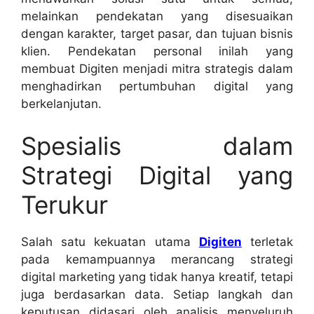
melainkan pendekatan yang disesuaikan
dengan karakter, target pasar, dan tujuan bisnis
klien. Pendekatan personal inilah yang
membuat Digiten menjadi mitra strategis dalam
menghadirkan pertumbuhan digital yang
berkelanjutan.
Spesialis dalam
Strategi Digital yang
Terukur
Salah satu kekuatan utama
Digiten
terletak
pada kemampuannya merancang strategi
digital marketing yang tidak hanya kreatif, tetapi
juga berdasarkan data. Setiap langkah dan
keputusan didasari oleh analisis menyeluruh