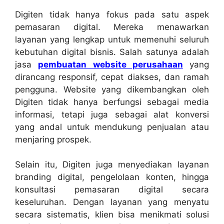
Digiten tidak hanya fokus pada satu aspek
pemasaran digital. Mereka menawarkan
layanan yang lengkap untuk memenuhi seluruh
kebutuhan digital bisnis. Salah satunya adalah
jasa
pembuatan website perusahaan
yang
dirancang responsif, cepat diakses, dan ramah
pengguna. Website yang dikembangkan oleh
Digiten tidak hanya berfungsi sebagai media
informasi, tetapi juga sebagai alat konversi
yang andal untuk mendukung penjualan atau
menjaring prospek.
Selain itu, Digiten juga menyediakan layanan
branding digital, pengelolaan konten, hingga
konsultasi pemasaran digital secara
keseluruhan. Dengan layanan yang menyatu
secara sistematis, klien bisa menikmati solusi