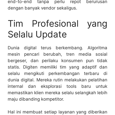
end-to-end tanpa perlu repot berurusan
dengan banyak vendor sekaligus.
Tim Profesional yang
Selalu Update
Dunia digital terus berkembang. Algoritma
mesin pencari berubah, tren media sosial
bergeser, dan perilaku konsumen pun tidak
statis. Digiten memiliki tim yang adaptif dan
selalu mengikuti perkembangan terbaru di
dunia digital. Mereka rutin melakukan pelatihan
internal dan eksplorasi tools baru untuk
memastikan klien mereka selalu selangkah lebih
maju dibanding kompetitor.
Hal ini membuat setiap layanan yang diberikan