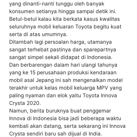
yang dinanti-nanti tunggu oleh banyak
konsumen setianya hingga sampai detik ini.
Betul-betul kalau kita berkata kasus kwalitas
seluruhnya mobil keluaran Toyota begitu kuat
serta di atas umumnya.
Ditambah lagi persoalan harga, utamanya
sangat terhebat pastinya dan sparepartnya
sangat simpel sekali didapat di Indonesia.
Dan berbarengan dalam hari ulangi tahunya
yang ke 15 perusahaan produksi kendaraan
mobil asal Jepang ini sah mengenalkan model
terakhir untuk kelas mobil keluarga MPV yang
paling nyaman dan elok yaitu Toyota Innova
Crysta 2020.
Namun, berita buruknya buat penggemar
Innova di Indonesia bisa jadi beberapa waktu
kembali akan datang, serta sekarang ini Innova
Crysta sendiri baru sah dijual di India.