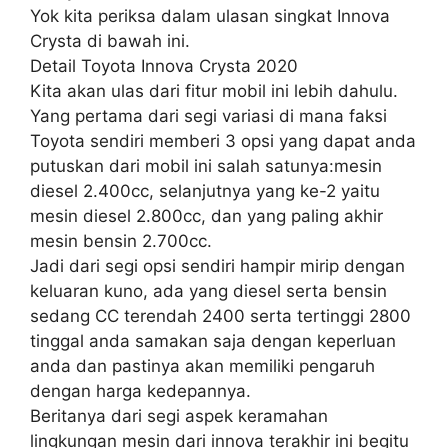
Yok kita periksa dalam ulasan singkat Innova
Crysta di bawah ini.
Detail Toyota Innova Crysta 2020
Kita akan ulas dari fitur mobil ini lebih dahulu.
Yang pertama dari segi variasi di mana faksi
Toyota sendiri memberi 3 opsi yang dapat anda
putuskan dari mobil ini salah satunya:mesin
diesel 2.400cc, selanjutnya yang ke-2 yaitu
mesin diesel 2.800cc, dan yang paling akhir
mesin bensin 2.700cc.
Jadi dari segi opsi sendiri hampir mirip dengan
keluaran kuno, ada yang diesel serta bensin
sedang CC terendah 2400 serta tertinggi 2800
tinggal anda samakan saja dengan keperluan
anda dan pastinya akan memiliki pengaruh
dengan harga kedepannya.
Beritanya dari segi aspek keramahan
lingkungan mesin dari innova terakhir ini begitu