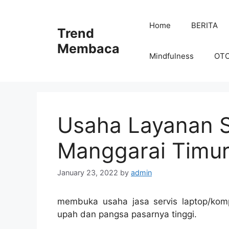
Skip
to
Home
BERITA
Trend
content
Membaca
Mindfulness
OT
Usaha Layanan S
Manggarai Timu
January 23, 2022
by
admin
membuka usaha jasa servis laptop/kom
upah dan pangsa pasarnya tinggi.