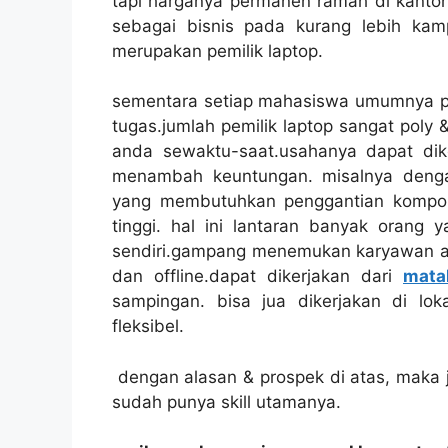
tapi harganya permanen ramah di kantong
sebagai bisnis pada kurang lebih kam
merupakan pemilik laptop.
sementara setiap mahasiswa umumnya pu
tugas.jumlah pemilik laptop sangat pol
anda sewaktu-saat.usahanya dapat dik
menambah keuntungan. misalnya denga
yang membutuhkan penggantian komponen
tinggi. hal ini lantaran banyak orang 
sendiri.gampang menemukan karyawan a
dan offline.dapat dikerjakan dari
mata
sampingan. bisa jua dikerjakan di l
fleksibel.
dengan alasan & prospek di atas, maka 
sudah punya skill utamanya.