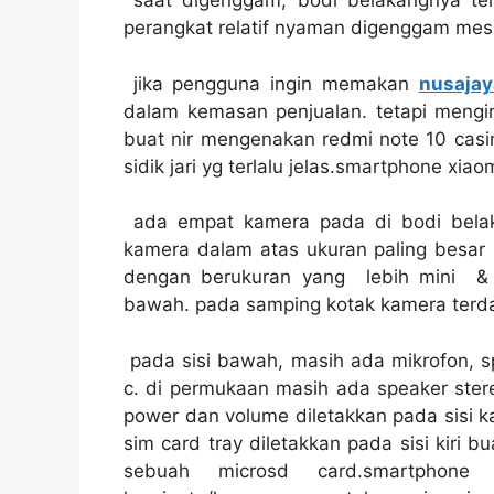
saat digenggam, bodi belakangnya teras
perangkat relatif nyaman digenggam mesk
jika pengguna ingin memakan
nusajay
dalam kemasan penjualan. tetapi menging
buat nir mengenakan redmi note 10 casin
sidik jari yg terlalu jelas.smartphone xia
ada empat kamera pada di bodi belak
kamera dalam atas ukuran paling besar
dengan berukuran yang lebih mini & t
bawah. pada samping kotak kamera terda
pada sisi bawah, masih ada mikrofon, sp
c. di permukaan masih ada speaker stereo
power dan volume diletakkan pada sisi ka
sim card tray diletakkan pada sisi kiri b
sebuah microsd card.smartphon