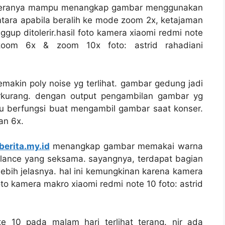
meranya mampu menangkap gambar menggunakan
entara apabila beralih ke mode zoom 2x, ketajaman
p ditolerir.hasil foto kamera xiaomi redmi note
oom 6x & zoom 10x foto: astrid rahadiani
akin poly noise yg terlihat. gambar gedung jadi
rkurang. dengan output pengambilan gambar yg
mpu berfungsi buat mengambil gambar saat konser.
an 6x.
berita.my.id
menangkap gambar memakai warna
balance yang seksama. sayangnya, terdapat bagian
ebih jelasnya. hal ini kemungkinan karena kamera
to kamera makro xiaomi redmi note 10 foto: astrid
 10 pada malam hari terlihat terang. nir ada