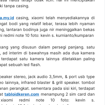
a halus tetapi tidak licin. hal ini menciptakan
i tanpa casing.
a.my.id
casing, xiaomi telah menyediakannya di
at bodi yang relatif lebar, terasa lebih nyaman
g, lantaran bodinya juga nir meninggalkan bekas
omi redmi note 10 foto: kevin s. kurnianto/kumparan
ang yang disusun dalam persegi panjang. satu
 , ad interim di bawahnya masih ada dua kamera
erdapat satu kamera lainnya diletakkan paling
pat sebuah led flash.
eaker stereo, jack audio 3,5mm, & port usb type
 lainnya, infrared blaster & grill speaker. tombol
nan perangkat. sementara pada sisi kiri, terdapat
uat
tabloidkeren.com
menampung 2 sim card dan
e xiaomi redmi note 10 foto: kevin s.