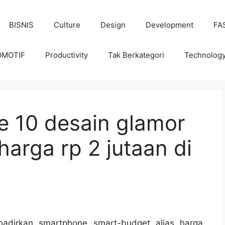
BISNIS
Culture
Design
Development
FA
OMOTIF
Productivity
Tak Berkategori
Technolog
e 10 desain glamor
harga rp 2 jutaan di
dirkan smartphone smart-budget alias harga