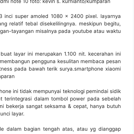
mi note 10 foto: kevin s. kurnianto/kumparan
 inci super amoled 1080 x 2400 pixel. layarnya
g relatif tebal disekelilingnya. meskipun begitu,
ngan-tayangan misalnya pada youtube atau waktu
buat layar ini merupakan 1.100 nit. kecerahan ini
dak membangun pengguna kesulitan membaca pesan
tness pada bawah terik surya.smartphone xiaomi
mparan
ne ini tidak mempunyai teknologi pemindai sidik
ebut terintegrasi dalam tombol power pada sebelah
i ini bekerja sangat seksama & cepat, hanya butuh
unci layar.
le dalam bagian tengah atas, atau yg dianggap