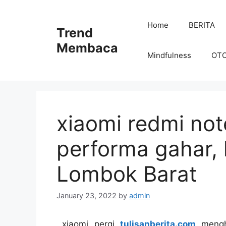
Skip
to
Home
BERITA
Trend
content
Membaca
Mindfulness
OT
xiaomi redmi not
performa gahar, 
Lombok Barat
January 23, 2022
by
admin
xiaomi pergi
tulisanberita.com
mengha