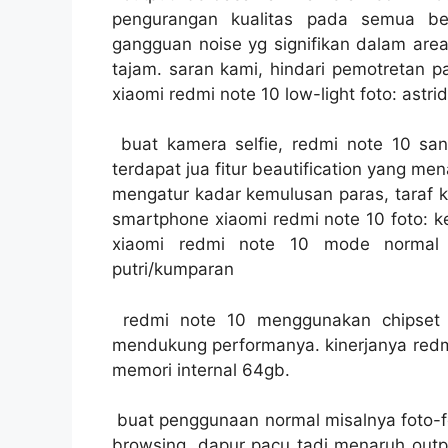
pengurangan kualitas pada semua b
gangguan noise yg signifikan dalam area 
tajam. saran kami, hindari pemotretan p
xiaomi redmi note 10 low-light foto: astri
buat kamera selfie, redmi note 10 san
terdapat jua fitur beautification yang 
mengatur kadar kemulusan paras, taraf ke
smartphone xiaomi redmi note 10 foto: ke
xiaomi redmi note 10 mode normal &
putri/kumparan
redmi note 10 menggunakan chipset 
mendukung performanya. kinerjanya red
memori internal 64gb.
buat penggunaan normal misalnya foto-f
browsing, dapur pacu tadi menaruh output