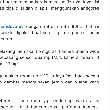
n buat menempatkan kamera selfie-nya. layar ini
lass tiga & sudah dilapisi menggunakan antigores
rnandez.net
dengan refresh rate 60hz. hal ini
aktu dipakai buat scrolling.smartphone xiaomi
mparan
elakang memakai konfigurasi kamera utama wide
& sepasang sensor dua mp f/2.4. kamera depan 13
usi 13 mp.
nakan redmi note 10 artinya ‘not bad’. secara
ap gambar menggunakan jernih dan warna yang
ferensi, tone rona yg cenderung warm alias
 sebagai nilai tambah buat performa kamera.