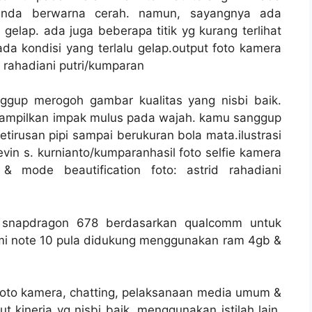
enda berwarna cerah. namun, sayangnya ada
gelap. ada juga beberapa titik yg kurang terlihat
ada kondisi yang terlalu gelap.output foto kamera
d rahadiani putri/kumparan
ggup merogoh gambar kualitas yang nisbi baik.
menampilkan impak mulus pada wajah. kamu sanggup
tirusan pipi sampai berukuran bola mata.ilustrasi
vin s. kurnianto/kumparanhasil foto selfie kamera
 mode beautification foto: astrid rahadiani
snapdragon 678 berdasarkan qualcomm untuk
mi note 10 pula didukung menggunakan ram 4gb &
oto kamera, chatting, pelaksanaan media umum &
 kinerja yg nisbi baik. menggunakan istilah lain,