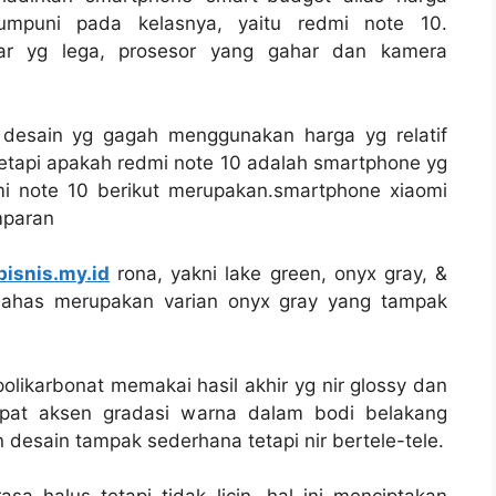
mpuni pada kelasnya, yaitu redmi note 10.
yar yg lega, prosesor yang gahar dan kamera
 desain yg gagah menggunakan harga yg relatif
 tetapi apakah redmi note 10 adalah smartphone yg
i note 10 berikut merupakan.smartphone xiaomi
mparan
bisnis.my.id
rona, yakni lake green, onyx gray, &
bahas merupakan varian onyx gray yang tampak
likarbonat memakai hasil akhir yg nir glossy dan
rdapat aksen gradasi warna dalam bodi belakang
esain tampak sederhana tetapi nir bertele-tele.