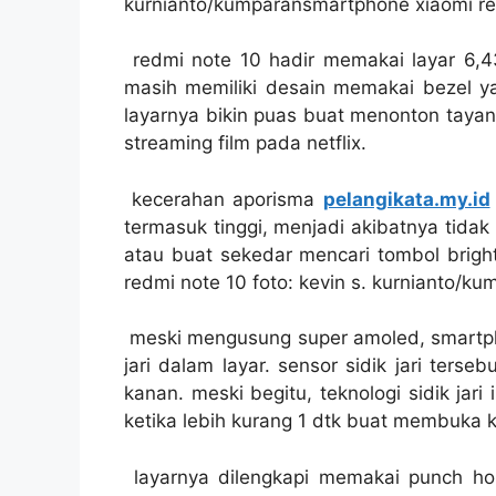
kurnianto/kumparansmartphone xiaomi red
redmi note 10 hadir memakai layar 6,43
masih memiliki desain memakai bezel yan
layarnya bikin puas buat menonton taya
streaming film pada netflix.
kecerahan aporisma
pelangikata.my.id
termasuk tinggi, menjadi akibatnya ti
atau buat sekedar mencari tombol brigh
redmi note 10 foto: kevin s. kurnianto/ku
meski mengusung super amoled, smartpho
jari dalam layar. sensor sidik jari ters
kanan. meski begitu, teknologi sidik jar
ketika lebih kurang 1 dtk buat membuka k
layarnya dilengkapi memakai punch ho