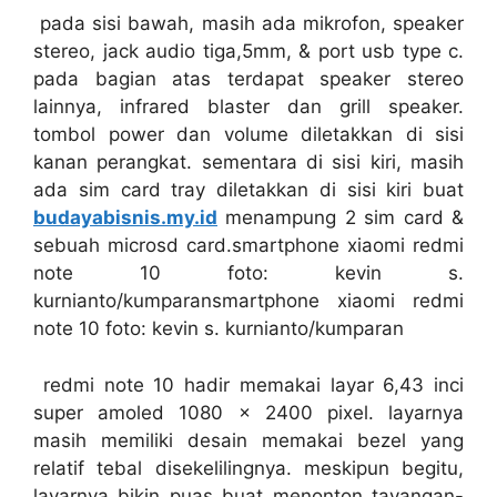
pada sisi bawah, masih ada mikrofon, speaker
stereo, jack audio tiga,5mm, & port usb type c.
pada bagian atas terdapat speaker stereo
lainnya, infrared blaster dan grill speaker.
tombol power dan volume diletakkan di sisi
kanan perangkat. sementara di sisi kiri, masih
ada sim card tray diletakkan di sisi kiri buat
budayabisnis.my.id
menampung 2 sim card &
sebuah microsd card.smartphone xiaomi redmi
note 10 foto: kevin s.
kurnianto/kumparansmartphone xiaomi redmi
note 10 foto: kevin s. kurnianto/kumparan
redmi note 10 hadir memakai layar 6,43 inci
super amoled 1080 x 2400 pixel. layarnya
masih memiliki desain memakai bezel yang
relatif tebal disekelilingnya. meskipun begitu,
layarnya bikin puas buat menonton tayangan-