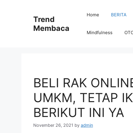
Skip
to
Home
BERITA
Trend
content
Membaca
Mindfulness
OT
BELI RAK ONLIN
UMKM, TETAP I
BERIKUT INI YA
November 26, 2021
by
admin