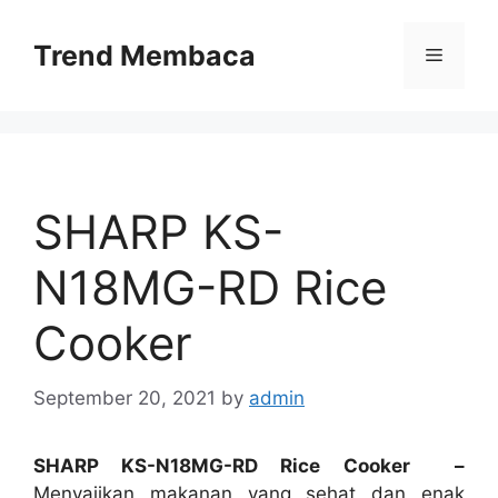
Skip
to
Trend Membaca
Menu
content
SHARP KS-
N18MG-RD Rice
Cooker
September 20, 2021
by
admin
SHARP KS-N18MG-RD Rice Cooker –
Menyajikan makanan yang sehat dan enak