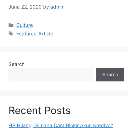
June 22, 2020
by
admin
Categories
Culture
Tags
Featured Article
Search
Search
Recent Posts
HP Hilang, Gimana Cara Blokir Akun Kredivo?